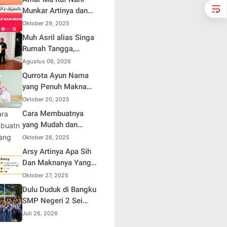
Komitmen Menjaga
Munkar Artinya dan
Jakarta Aman, Damai,
Maknanya dalam
Oktober 29, 2025
dan Kondusif Jelang
Islam
Muh Asril alias Singa
HUT ke-81 Republik
Rumah Tangga,
Indonesia
Kreator Kocak yang
Agustus 06, 2026
Jago Bikin Kisah
Qurrota Ayun Nama
Suami Takut Istri Jadi
yang Penuh Makna
Hiburan
dalam Kehidupan
Oktober 20, 2025
Muslim Indonesia
Cara Membuatnya
yang Mudah dan
Efisien untuk Pemula
Oktober 26, 2025
Arsy Artinya Apa Sih
Dan Maknanya Yang
Mendalam
Oktober 27, 2025
Dulu Duduk di Bangku
SMP Negeri 2 Sei
Rampah, Kini Penulis
Juli 26, 2026
Mulai Aja Dulu Ilham