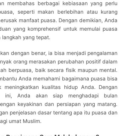
akan membahas berbagai kebiasaan yang perlu
puasa, seperti makan berlebihan atau kurang
 merusak manfaat puasa. Dengan demikian, Anda
nduan yang komprehensif untuk memulai puasa
 langkah yang tepat.
ukan dengan benar, ia bisa menjadi pengalaman
anyak orang merasakan perubahan positif dalam
ah berpuasa, baik secara fisik maupun mental.
membantu Anda memahami bagaimana puasa bisa
uk meningkatkan kualitas hidup Anda. Dengan
Mulai Puasa 2025: Panduan Lengkap untuk Pemula
Mulai Puasa 2025: Panduan Lengkap untuk Pemula
Nalarrakyat.com - Media Kritis
Nalarrakyat.com - Media Kritis
n ini, Anda akan siap menghadapi bulan
ngan keyakinan dan persiapan yang matang.
Bagikan ke media lain
Bagikan ke media lain
ngan penjelasan dasar tentang apa itu puasa dan
agi umat Muslim.