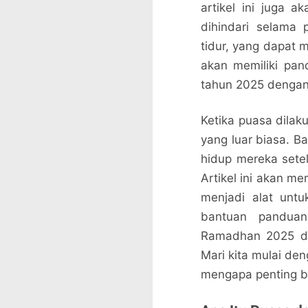
artikel ini juga 
dihindari selama 
tidur, yang dapat
akan memiliki pa
tahun 2025 dengan
Ketika puasa dilak
yang luar biasa. B
hidup mereka setel
Artikel ini akan 
menjadi alat unt
bantuan pandua
Ramadhan 2025 de
Mari kita mulai de
mengapa penting b