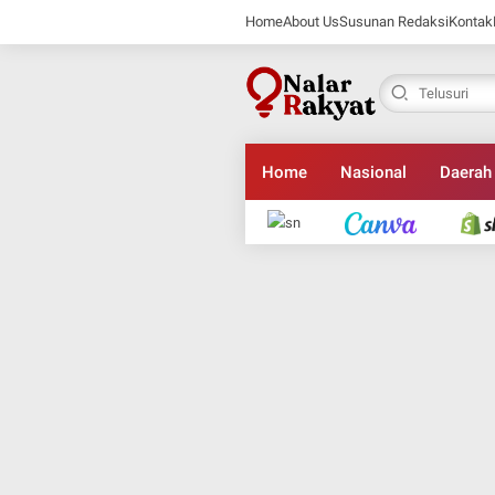
Home
About Us
Susunan Redaksi
Kontak
Home
Nasional
Daerah