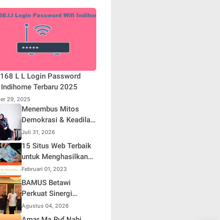
168 L L Login Password
 Indihome Terbaru 2025
er 29, 2025
Menembus Mitos
Demokrasi & Keadilan
Sosial: Adv. Fara
Juli 31, 2026
Fariha Rodliyana
15 Situs Web Terbaik
Soroti Distorsi
untuk Menghasilkan
Simpati Publik dan
Uang Online
Februari 01, 2023
Aksi Main Hakim
BAMUS Betawi
Sendiri
Perkuat Sinergi
dengan Polda Metro
Agustus 04, 2026
Jaya, Tegaskan
Amar Ma Ruf Nahi