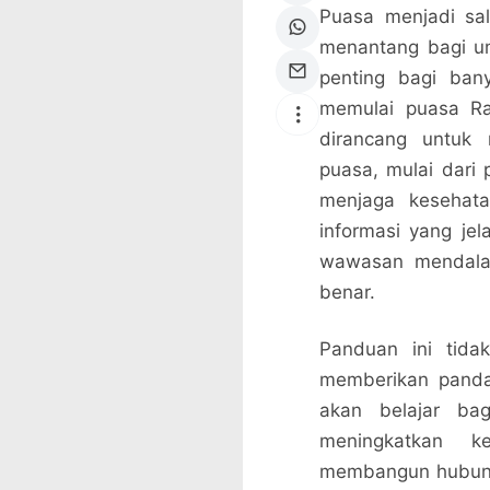
Puasa menjadi sal
menantang bagi u
penting bagi ban
memulai puasa Ra
dirancang untuk
puasa, mulai dari 
menjaga kesehat
informasi yang jel
wawasan mendala
benar.
Panduan ini tida
memberikan pandan
akan belajar ba
meningkatkan k
membangun hubunga