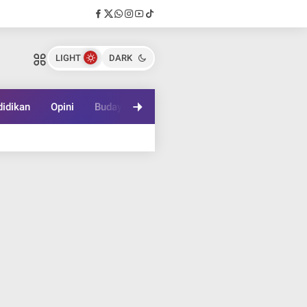
LIGHT
DARK
idikan
Opini
Budaya
Lifestyle
Game