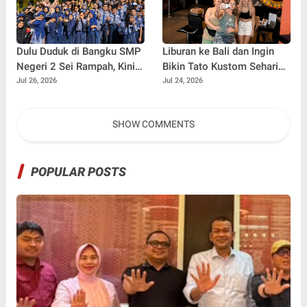
Dulu Duduk di Bangku SMP
Liburan ke Bali dan Ingin
Negeri 2 Sei Rampah, Kini
Bikin Tato Kustom Sehari
Penulis Mulai Aja Dulu
Jadi? Ini Panduannya
Jul 26, 2026
Jul 24, 2026
Ilham Febryan Kembali
sebagai Pemateri untuk
SHOW COMMENTS
Menginspirasi Generasi
Muda
POPULAR POSTS