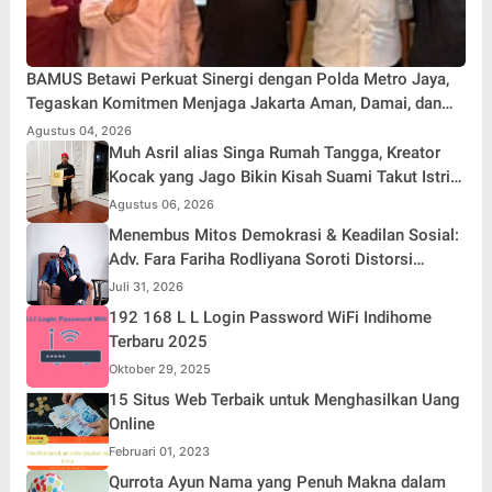
BAMUS Betawi Perkuat Sinergi dengan Polda Metro Jaya,
Tegaskan Komitmen Menjaga Jakarta Aman, Damai, dan
Kondusif Jelang HUT ke-81 Republik Indonesia
Agustus 04, 2026
Muh Asril alias Singa Rumah Tangga, Kreator
Kocak yang Jago Bikin Kisah Suami Takut Istri
Jadi Hiburan
Agustus 06, 2026
Menembus Mitos Demokrasi & Keadilan Sosial:
Adv. Fara Fariha Rodliyana Soroti Distorsi
Simpati Publik dan Aksi Main Hakim Sendiri
Juli 31, 2026
192 168 L L Login Password WiFi Indihome
Terbaru 2025
Oktober 29, 2025
15 Situs Web Terbaik untuk Menghasilkan Uang
Online
Februari 01, 2023
Qurrota Ayun Nama yang Penuh Makna dalam