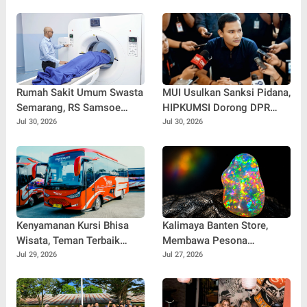
Rumah Sakit Umum Swasta
MUI Usulkan Sanksi Pidana,
Semarang, RS Samsoe
HIPKUMSI Dorong DPR
Hidajat Perluas Layanan
Segera Bertindak
Jul 30, 2026
Jul 30, 2026
Kesehatan
Kenyamanan Kursi Bhisa
Kalimaya Banten Store,
Wisata, Teman Terbaik
Membawa Pesona
untuk Perjalanan Jauh
Kalimaya Banten
Jul 29, 2026
Jul 27, 2026
Menembus Pasar Nasional
dan Internasional