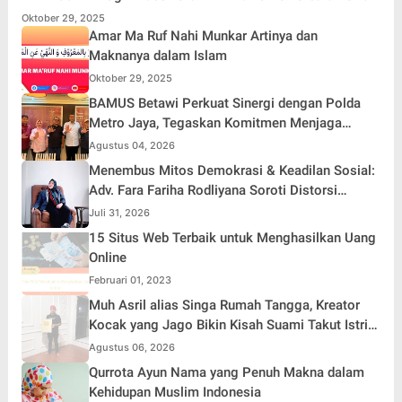
Oktober 29, 2025
Amar Ma Ruf Nahi Munkar Artinya dan
Maknanya dalam Islam
Oktober 29, 2025
BAMUS Betawi Perkuat Sinergi dengan Polda
Metro Jaya, Tegaskan Komitmen Menjaga
Jakarta Aman, Damai, dan Kondusif Jelang HUT
Agustus 04, 2026
ke-81 Republik Indonesia
Menembus Mitos Demokrasi & Keadilan Sosial:
Adv. Fara Fariha Rodliyana Soroti Distorsi
Simpati Publik dan Aksi Main Hakim Sendiri
Juli 31, 2026
15 Situs Web Terbaik untuk Menghasilkan Uang
Online
Februari 01, 2023
Muh Asril alias Singa Rumah Tangga, Kreator
Kocak yang Jago Bikin Kisah Suami Takut Istri
Jadi Hiburan
Agustus 06, 2026
Qurrota Ayun Nama yang Penuh Makna dalam
Kehidupan Muslim Indonesia