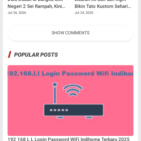
Negeri 2 Sei Rampah, Kini
Bikin Tato Kustom Sehari
Penulis Mulai Aja Dulu
Jadi? Ini Panduannya
Jul 26, 2026
Jul 24, 2026
Ilham Febryan Kembali
sebagai Pemateri untuk
SHOW COMMENTS
Menginspirasi Generasi
Muda
POPULAR POSTS
192 168 L L Login Password WiFi Indihome Terbaru 2025