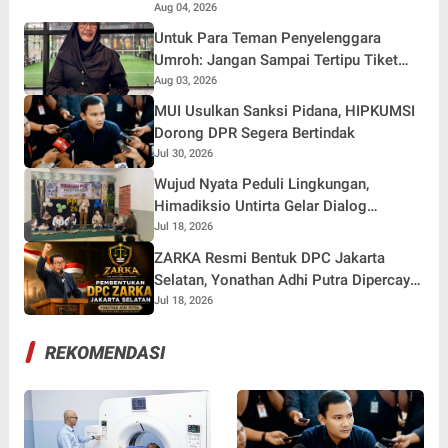
Menjaga Jakarta Aman, Damai, dan
Aug 04, 2026
Kondusif Jelang HUT ke-81 Republik
Untuk Para Teman Penyelenggara
Indonesia
Umroh: Jangan Sampai Tertipu Tiket
Pesawat
Aug 03, 2026
MUI Usulkan Sanksi Pidana, HIPKUMSI
Dorong DPR Segera Bertindak
Jul 30, 2026
Wujud Nyata Peduli Lingkungan,
Himadiksio Untirta Gelar Dialog
Lingkungan "Merawat Bumi dari Desa"
Jul 18, 2026
ZARKA Resmi Bentuk DPC Jakarta
Selatan, Yonathan Adhi Putra Dipercaya
Pimpin Gerakan Kontrol Sosial
Jul 18, 2026
REKOMENDASI