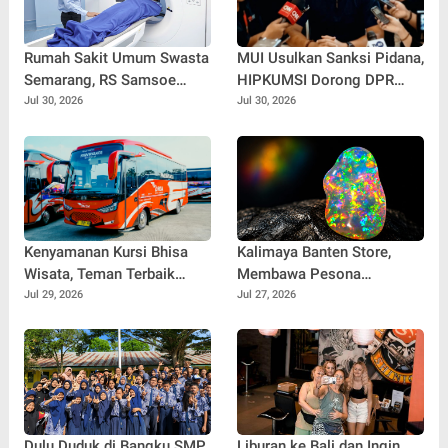
Rumah Sakit Umum Swasta
MUI Usulkan Sanksi Pidana,
Semarang, RS Samsoe
HIPKUMSI Dorong DPR
Hidajat Perluas Layanan
Segera Bertindak
Jul 30, 2026
Jul 30, 2026
Kesehatan
Kenyamanan Kursi Bhisa
Kalimaya Banten Store,
Wisata, Teman Terbaik
Membawa Pesona
untuk Perjalanan Jauh
Kalimaya Banten
Jul 29, 2026
Jul 27, 2026
Menembus Pasar Nasional
dan Internasional
Dulu Duduk di Bangku SMP
Liburan ke Bali dan Ingin