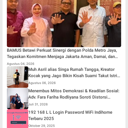
BAMUS Betawi Perkuat Sinergi dengan Polda Metro Jaya,
Tegaskan Komitmen Menjaga Jakarta Aman, Damai, dan
Kondusif Jelang HUT ke-81 Republik Indonesia
Agustus 04, 2026
Muh Asril alias Singa Rumah Tangga, Kreator
Kocak yang Jago Bikin Kisah Suami Takut Istri
Jadi Hiburan
Agustus 06, 2026
Menembus Mitos Demokrasi & Keadilan Sosial:
Adv. Fara Fariha Rodliyana Soroti Distorsi
Simpati Publik dan Aksi Main Hakim Sendiri
Juli 31, 2026
192 168 L L Login Password WiFi Indihome
Terbaru 2025
Oktober 29, 2025