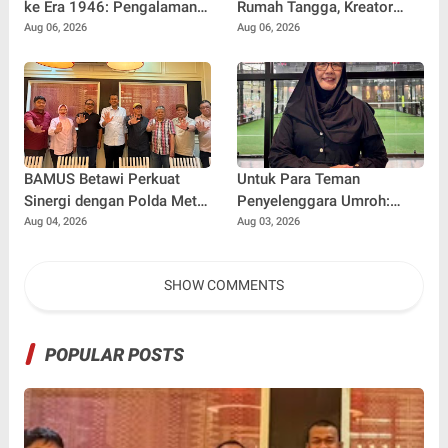
ke Era 1946: Pengalaman
Rumah Tangga, Kreator
Magang Radityo Kusuma
Kocak yang Jago Bikin
Aug 06, 2026
Aug 06, 2026
Dewa Bersama Pura-Pura
Kisah Suami Takut Istri Jadi
Props dalam Film 'Fajar
Hiburan
Sebelum Merah'
BAMUS Betawi Perkuat
Untuk Para Teman
Sinergi dengan Polda Metro
Penyelenggara Umroh:
Jaya, Tegaskan Komitmen
Jangan Sampai Tertipu
Aug 04, 2026
Aug 03, 2026
Menjaga Jakarta Aman,
Tiket Pesawat
Damai, dan Kondusif Jelang
SHOW COMMENTS
HUT ke-81 Republik
Indonesia
POPULAR POSTS