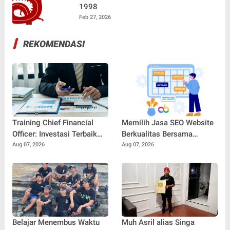
1998
Feb 27, 2026
REKOMENDASI
Training Chief Financial
Memilih Jasa SEO Website
Officer: Investasi Terbaik
Berkualitas Bersama
untuk Mencetak Pemimpin
SEOBITT untuk
Aug 07, 2026
Aug 07, 2026
Keuangan Profesional
Meningkatkan Visibilitas
Bisnis
Belajar Menembus Waktu
Muh Asril alias Singa