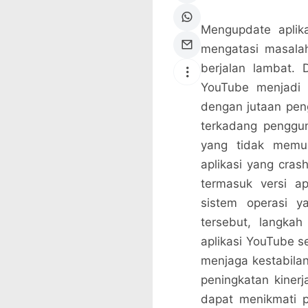
Mengupdate aplika
mengatasi masalah
berjalan lambat.
YouTube menjadi s
dengan jutaan pen
terkadang penggun
yang tidak memua
aplikasi yang cras
termasuk versi ap
sistem operasi y
tersebut, langka
aplikasi YouTube s
menjaga kestabilan
peningkatan kiner
dapat menikmati 