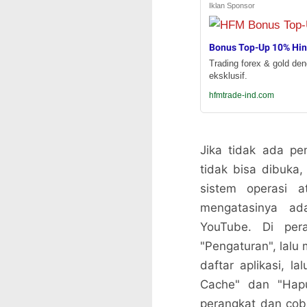
Iklan Sponsor
Bonus Top-Up 10% Hi
Trading forex & gold de
eksklusif.
hfmtrade-ind.com
Jika tidak ada pe
tidak bisa dibuka
sistem operasi a
mengatasinya ad
YouTube. Di per
"Pengaturan", lalu 
daftar aplikasi, la
Cache" dan "Hapus
perangkat dan cob