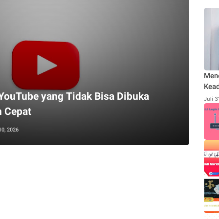
Men
Kead
YouTube yang Tidak Bisa Dibuka
Rodl
Juli 
Publ
 Cepat
Send
10, 2026