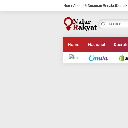
Home
About Us
Susunan Redaksi
Kontak
Home
Nasional
Daerah