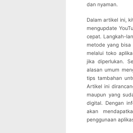
dan nyaman.
Dalam artikel ini,
mengupdate YouTu
cepat. Langkah-la
metode yang bisa d
melalui toko aplik
jika diperlukan. 
alasan umum menga
tips tambahan un
Artikel ini diran
maupun yang suda
digital. Dengan i
akan mendapatka
penggunaan aplika