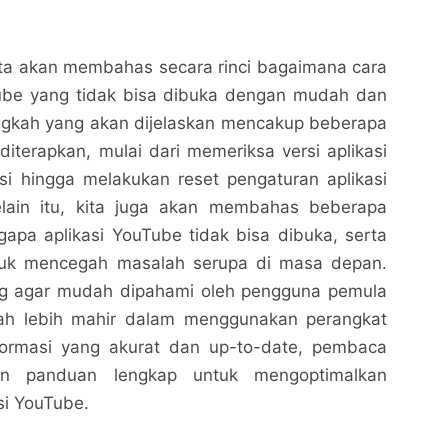
 kita akan membahas secara rinci bagaimana cara
be yang tidak bisa dibuka dengan mudah dan
ngkah yang akan dijelaskan mencakup beberapa
iterapkan, mulai dari memeriksa versi aplikasi
asi hingga melakukan reset pengaturan aplikasi
Selain itu, kita juga akan membahas beberapa
pa aplikasi YouTube tidak bisa dibuka, serta
tuk mencegah masalah serupa di masa depan.
Cara Mengupdate YouTube yang Tidak Bisa Dibuka
Cara Mengupdate YouTube yang Tidak Bisa Dibuka
cang agar mudah dipahami oleh pengguna pemula
dengan Mudah dan Cepat
dengan Mudah dan Cepat
h lebih mahir dalam menggunakan perangkat
Nalarrakyat.com - Media Kritis
Nalarrakyat.com - Media Kritis
nformasi yang akurat dan up-to-date, pembaca
Bagikan ke media lain
Bagikan ke media lain
n panduan lengkap untuk mengoptimalkan
si YouTube.