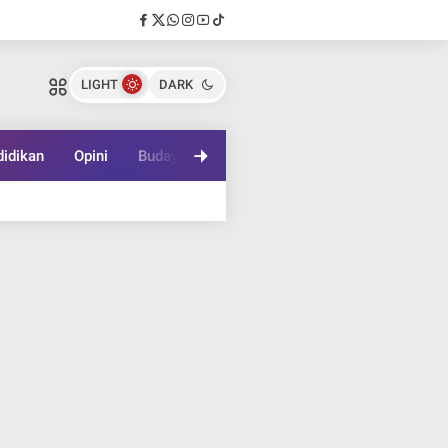
LIGHT
DARK
idikan
Opini
Budaya
Lifestyle
Game