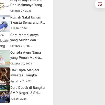
Dan Maknanya Yang
Mendalam
Oktober 27, 2025
Rumah Sakit Umum
Swasta Semarang, RS
Samsoe Hidajat
Juli 30, 2026
Perluas Layanan
Cara Membuatnya
Kesehatan
yang Mudah dan
Efisien untuk Pemula
Oktober 26, 2025
Qurrota Ayun Nama
yang Penuh Makna
dalam Kehidupan
Oktober 20, 2025
Muslim Indonesia
Hak Cipta Menjadi
Investasi Jangka
Panjang bagi Penulis
Agustus 01, 2026
Buku
Dulu Duduk di Bangku
SMP Negeri 2 Sei
Rampah, Kini Penulis
Juli 26, 2026
Mulai Aja Dulu Ilham