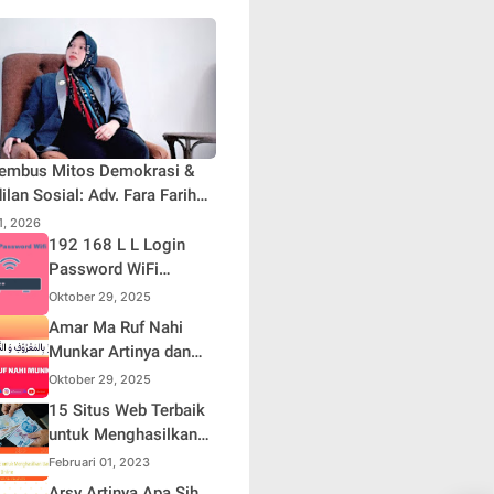
embus Mitos Demokrasi &
ilan Sosial: Adv. Fara Fariha
iyana Soroti Distorsi Simpati
31, 2026
ik dan Aksi Main Hakim
192 168 L L Login
iri
Password WiFi
Indihome Terbaru
Oktober 29, 2025
2025
Amar Ma Ruf Nahi
Munkar Artinya dan
Maknanya dalam
Oktober 29, 2025
Islam
15 Situs Web Terbaik
untuk Menghasilkan
Uang Online
Februari 01, 2023
Arsy Artinya Apa Sih