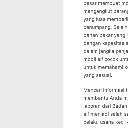
besar membuat mob
mengangkut barang
yang luas member
penumpang. Selain 
bahan bakar yang l
dengan kapasitas s
dalam jangka panj
mobil elf cocok unt
untuk memahami ke
yang sesuai.
Mencari informasi t
membantu Anda mem
laporan dari Badan
elf menjadi salah s
pelaku usaha keci