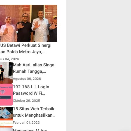
S Betawi Perkuat Sinergi
an Polda Metro Jaya,
askan Komitmen Menjaga
us 04, 2026
rta Aman, Damai, dan
Muh Asril alias Singa
usif Jelang HUT ke-81
Rumah Tangga,
blik Indonesia
Kreator Kocak yang
Agustus 06, 2026
Jago Bikin Kisah
192 168 L L Login
Suami Takut Istri Jadi
Password WiFi
Hiburan
Indihome Terbaru
Oktober 29, 2025
2025
15 Situs Web Terbaik
untuk Menghasilkan
Uang Online
Februari 01, 2023
Menembus Mitos