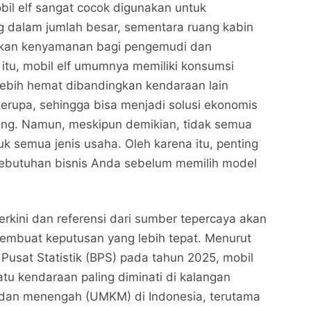
il elf sangat cocok digunakan untuk
 dalam jumlah besar, sementara ruang kabin
ikan kenyamanan bagi pengemudi dan
itu, mobil elf umumnya memiliki konsumsi
ebih hemat dibandingkan kendaraan lain
erupa, sehingga bisa menjadi solusi ekonomis
ang. Namun, meskipun demikian, tidak semua
uk semua jenis usaha. Oleh karena itu, penting
butuhan bisnis Anda sebelum memilih model
Cara Memilih Elf Mobil yang Tepat untuk Kebutuhan
Cara Memilih Elf Mobil yang Tepat untuk Kebutuhan
Bisnis Anda
Bisnis Anda
erkini dan referensi dari sumber tepercaya akan
Nalarrakyat.com - Media Kritis
Nalarrakyat.com - Media Kritis
buat keputusan yang lebih tepat. Menurut
Bagikan ke media lain
Bagikan ke media lain
 Pusat Statistik (BPS) pada tahun 2025, mobil
atu kendaraan paling diminati di kalangan
l dan menengah (UMKM) di Indonesia, terutama