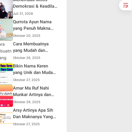
Demokrasi & Keadilan
Sosial: Adv. Fara
Juli 31, 2026
Fariha Rodliyana
Qurrota Ayun Nama
Soroti Distorsi
yang Penuh Makna
Simpati Publik dan
dalam Kehidupan
Oktober 20, 2025
Aksi Main Hakim
Muslim Indonesia
Cara Membuatnya
Sendiri
yang Mudah dan
Efisien untuk Pemula
Oktober 26, 2025
Bikin Nama Keren
yang Unik dan Mudah
Dihafal
Oktober 27, 2025
Amar Ma Ruf Nahi
Munkar Artinya dan
Maknanya dalam
Oktober 29, 2025
Islam
Arsy Artinya Apa Sih
Dan Maknanya Yang
Mendalam
Oktober 27, 2025