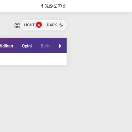
LIGHT
DARK
idikan
Opini
Budaya
Lifestyle
Game