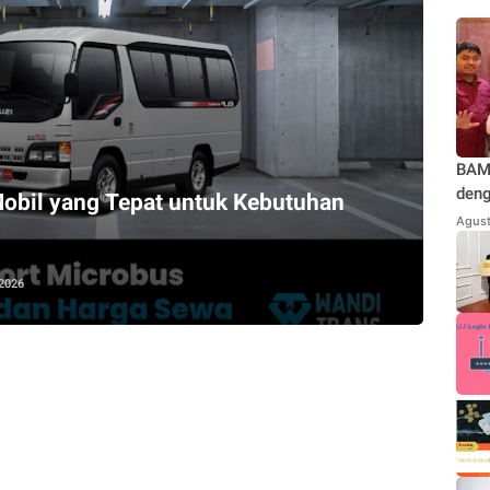
BAMU
deng
Mobil yang Tepat untuk Kebutuhan
Teg
Agust
Jaka
Kond
 2026
Repu