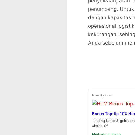
penyewaan, atau la
penumpang. Untuk b
dengan kapasitas m
operasional logisti
kekurangan, sehing
Anda sebelum memi
Iklan Sponsor
Bonus Top-Up 10% Hi
Trading forex & gold de
eksklusif.
hfmtrade-ind.com