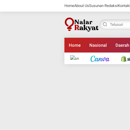
Home
About Us
Susunan Redaksi
Kontak
Home
Nasional
Daerah