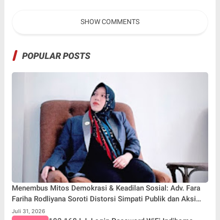
Terkait Pemilah Sampah
Lingkungan "Merawat Bumi
dari Desa"
SHOW COMMENTS
POPULAR POSTS
Menembus Mitos Demokrasi & Keadilan Sosial: Adv. Fara
Fariha Rodliyana Soroti Distorsi Simpati Publik dan Aksi
Main Hakim Sendiri
Juli 31, 2026