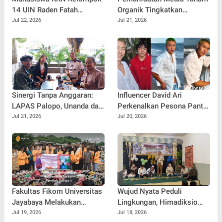
14 UIN Raden Fatah
Organik Tingkatkan
Palembang Jalin
Keterampilan Masyarakat
Jul 22, 2026
Jul 21, 2026
Kebersamaan Bersama
dalam Pembibitan Tanaman
Warga Gunung Kemala
Hias
Lewat Sparing Sepak Bola
Sinergi Tanpa Anggaran:
Influencer David Ari
LAPAS Palopo, Unanda dan
Perkenalkan Pesona Pantai
LSM Wanua Lestari. Inisiasi
Nelayan Canggu Lewat
Jul 21, 2026
Jul 20, 2026
Aksi Peduli Pembinaan
Kolaborasi Bersama Model
Ternama China Yenan Yutio
Fakultas Fikom Universitas
Wujud Nyata Peduli
Jayabaya Melakukan
Lingkungan, Himadiksio
Pengabdian Masyarakat
Untirta Gelar Dialog
Jul 19, 2026
Jul 18, 2026