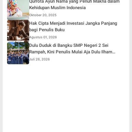
Qurrota Ayun Nama yang Penuh Makna dalam
Kehidupan Muslim Indonesia
Oktober 20, 2025
Hak Cipta Menjadi Investasi Jangka Panjang
bagi Penulis Buku
Agustus 01, 2026
Dulu Duduk di Bangku SMP Negeri 2 Sei
Rampah, Kini Penulis Mulai Aja Dulu Ilham
Febryan Kembali sebagai Pemateri untuk
Juli 26, 2026
Menginspirasi Generasi Muda