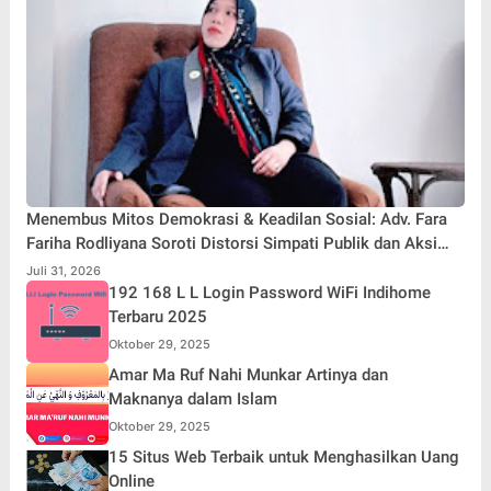
Menembus Mitos Demokrasi & Keadilan Sosial: Adv. Fara
Fariha Rodliyana Soroti Distorsi Simpati Publik dan Aksi
Main Hakim Sendiri
Juli 31, 2026
192 168 L L Login Password WiFi Indihome
Terbaru 2025
Oktober 29, 2025
Amar Ma Ruf Nahi Munkar Artinya dan
Maknanya dalam Islam
Oktober 29, 2025
15 Situs Web Terbaik untuk Menghasilkan Uang
Online