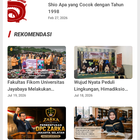
Shio Apa yang Cocok dengan Tahun
1998
Feb 27, 2026
REKOMENDASI
Fakultas Fikom Universitas
Wujud Nyata Peduli
Jayabaya Melakukan
Lingkungan, Himadiksio
Pengabdian Masyarakat
Untirta Gelar Dialog
Jul 19, 2026
Jul 18, 2026
Terkait Pemilah Sampah
Lingkungan "Merawat Bumi
dari Desa"