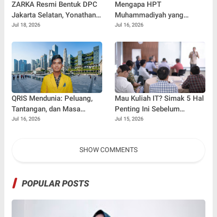
ZARKA Resmi Bentuk DPC
Mengapa HPT
Jakarta Selatan, Yonathan
Muhammadiyah yang
Adhi Putra Dipercaya
Kelihatan "Kaku" Justru
Jul 18, 2026
Jul 16, 2026
Pimpin Gerakan Kontrol
Bisa Jadi Obat Overthinking
Sosial
Terbaik
QRIS Mendunia: Peluang,
Mau Kuliah IT? Simak 5 Hal
Tantangan, dan Masa
Penting Ini Sebelum
Depan Fintech Indonesia di
Memilih Jurusan
Jul 16, 2026
Jul 15, 2026
Era Ekonomi Digital
SHOW COMMENTS
POPULAR POSTS