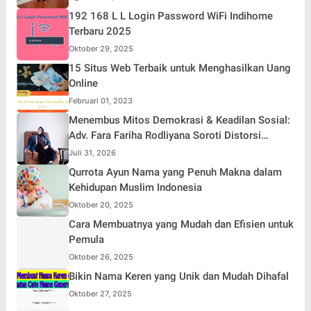
192 168 L L Login Password WiFi Indihome
Terbaru 2025
Oktober 29, 2025
15 Situs Web Terbaik untuk Menghasilkan Uang
Online
Februari 01, 2023
Menembus Mitos Demokrasi & Keadilan Sosial:
Adv. Fara Fariha Rodliyana Soroti Distorsi
Simpati Publik dan Aksi Main Hakim Sendiri
Juli 31, 2026
Qurrota Ayun Nama yang Penuh Makna dalam
Kehidupan Muslim Indonesia
Oktober 20, 2025
Cara Membuatnya yang Mudah dan Efisien untuk
Pemula
Oktober 26, 2025
Bikin Nama Keren yang Unik dan Mudah Dihafal
Oktober 27, 2025