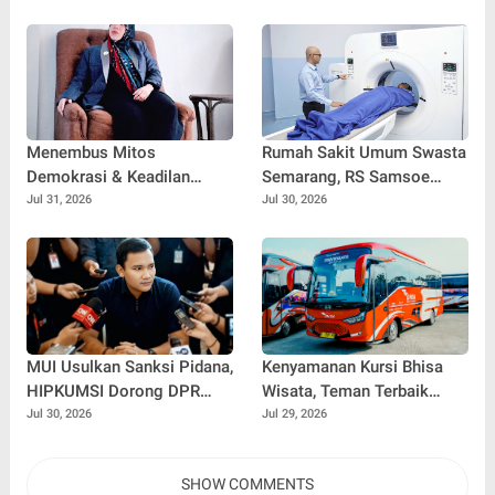
Baru
Kabupaten Probolinggo
Menembus Mitos
Rumah Sakit Umum Swasta
Demokrasi & Keadilan
Semarang, RS Samsoe
Sosial: Adv. Fara Fariha
Hidajat Perluas Layanan
Jul 31, 2026
Jul 30, 2026
Rodliyana Soroti Distorsi
Kesehatan
Simpati Publik dan Aksi
Main Hakim Sendiri
MUI Usulkan Sanksi Pidana,
Kenyamanan Kursi Bhisa
HIPKUMSI Dorong DPR
Wisata, Teman Terbaik
Segera Bertindak
untuk Perjalanan Jauh
Jul 30, 2026
Jul 29, 2026
SHOW COMMENTS