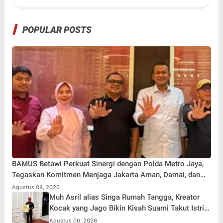
POPULAR POSTS
BAMUS Betawi Perkuat Sinergi dengan Polda Metro Jaya,
Tegaskan Komitmen Menjaga Jakarta Aman, Damai, dan
Kondusif Jelang HUT ke-81 Republik Indonesia
Agustus 04, 2026
Muh Asril alias Singa Rumah Tangga, Kreator
Kocak yang Jago Bikin Kisah Suami Takut Istri
Jadi Hiburan
Agustus 06, 2026