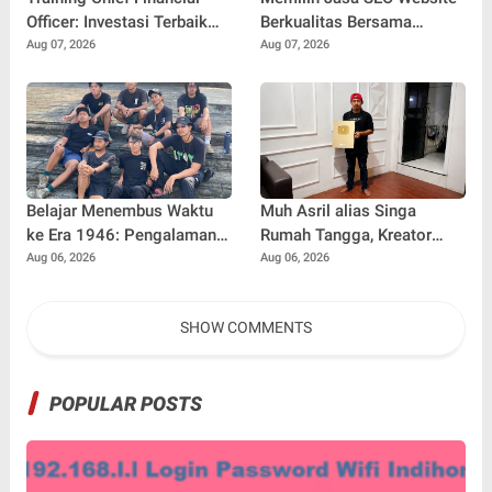
Officer: Investasi Terbaik
Berkualitas Bersama
untuk Mencetak Pemimpin
SEOBITT untuk
Aug 07, 2026
Aug 07, 2026
Keuangan Profesional
Meningkatkan Visibilitas
Bisnis
Belajar Menembus Waktu
Muh Asril alias Singa
ke Era 1946: Pengalaman
Rumah Tangga, Kreator
Magang Radityo Kusuma
Kocak yang Jago Bikin
Aug 06, 2026
Aug 06, 2026
Dewa Bersama Pura-Pura
Kisah Suami Takut Istri Jadi
Props dalam Film 'Fajar
Hiburan
SHOW COMMENTS
Sebelum Merah'
POPULAR POSTS