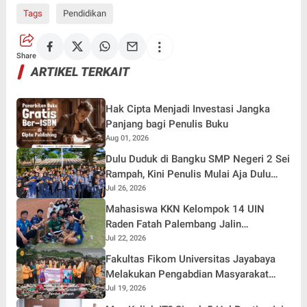
Tags
Pendidikan
Share
ARTIKEL TERKAIT
Hak Cipta Menjadi Investasi Jangka
Panjang bagi Penulis Buku
Aug 01, 2026
Dulu Duduk di Bangku SMP Negeri 2 Sei
Rampah, Kini Penulis Mulai Aja Dulu
Ilham Febryan Kembali sebagai
Jul 26, 2026
Pemateri untuk Menginspirasi Generasi
Mahasiswa KKN Kelompok 14 UIN
Muda
Raden Fatah Palembang Jalin
Kebersamaan Bersama Warga Gunung
Jul 22, 2026
Kemala Lewat Sparing Sepak Bola
Fakultas Fikom Universitas Jayabaya
Melakukan Pengabdian Masyarakat
Terkait Pemilah Sampah
Jul 19, 2026