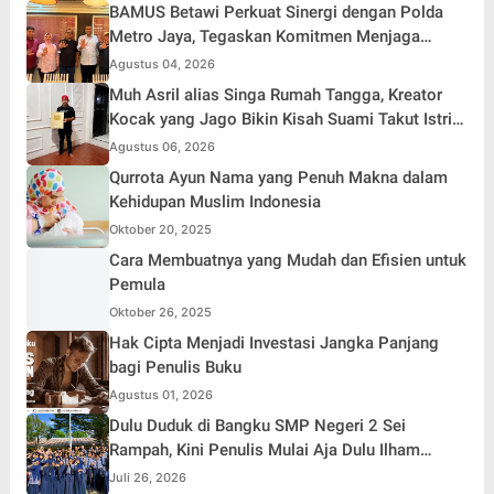
BAMUS Betawi Perkuat Sinergi dengan Polda
Metro Jaya, Tegaskan Komitmen Menjaga
Jakarta Aman, Damai, dan Kondusif Jelang HUT
Agustus 04, 2026
ke-81 Republik Indonesia
Muh Asril alias Singa Rumah Tangga, Kreator
Kocak yang Jago Bikin Kisah Suami Takut Istri
Jadi Hiburan
Agustus 06, 2026
Qurrota Ayun Nama yang Penuh Makna dalam
Kehidupan Muslim Indonesia
Oktober 20, 2025
Cara Membuatnya yang Mudah dan Efisien untuk
Pemula
Oktober 26, 2025
Hak Cipta Menjadi Investasi Jangka Panjang
bagi Penulis Buku
Agustus 01, 2026
Dulu Duduk di Bangku SMP Negeri 2 Sei
Rampah, Kini Penulis Mulai Aja Dulu Ilham
Febryan Kembali sebagai Pemateri untuk
Juli 26, 2026