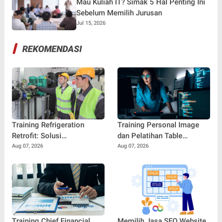
Mau Kuliah IT? Simak 5 Hal Penting Ini
Sebelum Memilih Jurusan
Jul 15, 2026
REKOMENDASI
Training Refrigeration
Training Personal Image
Retrofit: Solusi
dan Pelatihan Table
Meningkatkan Efisiensi dan
Manners: Kunci
Aug 07, 2026
Aug 07, 2026
Keandalan Sistem
Membangun
Pendingin Modern
Profesionalisme dan
Kepercayaan Diri di Dunia
Kerja
Training Chief Financial
Memilih Jasa SEO Website