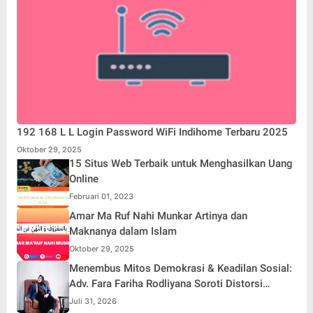
192 168 L L Login Password WiFi Indihome Terbaru 2025
Oktober 29, 2025
15 Situs Web Terbaik untuk Menghasilkan Uang
Online
Februari 01, 2023
Amar Ma Ruf Nahi Munkar Artinya dan
Maknanya dalam Islam
Oktober 29, 2025
Menembus Mitos Demokrasi & Keadilan Sosial:
Adv. Fara Fariha Rodliyana Soroti Distorsi
Simpati Publik dan Aksi Main Hakim Sendiri
Juli 31, 2026