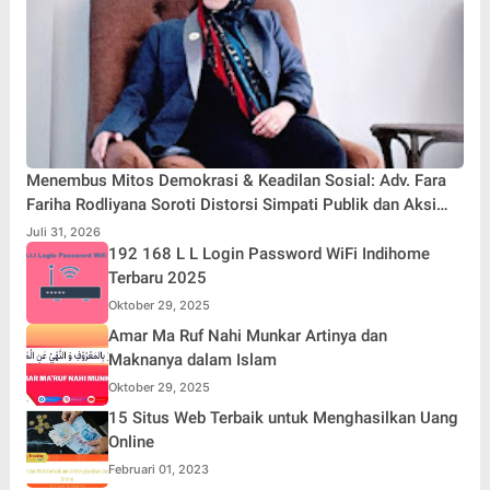
Menembus Mitos Demokrasi & Keadilan Sosial: Adv. Fara
Fariha Rodliyana Soroti Distorsi Simpati Publik dan Aksi
Main Hakim Sendiri
Juli 31, 2026
192 168 L L Login Password WiFi Indihome
Terbaru 2025
Oktober 29, 2025
Amar Ma Ruf Nahi Munkar Artinya dan
Maknanya dalam Islam
Oktober 29, 2025
15 Situs Web Terbaik untuk Menghasilkan Uang
Online
Februari 01, 2023