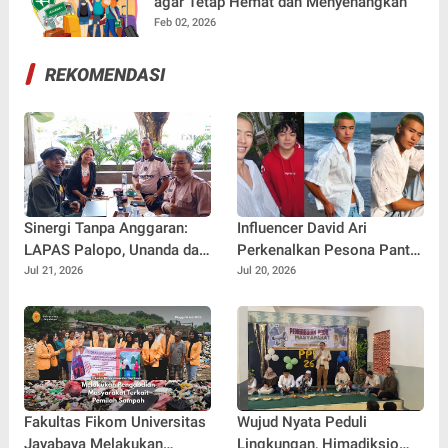
agar Tetap Hemat dan Menyenangkan
Feb 02, 2026
REKOMENDASI
Sinergi Tanpa Anggaran:
Influencer David Ari
LAPAS Palopo, Unanda dan
Perkenalkan Pesona Pantai
LSM Wanua Lestari. Inisiasi
Nelayan Canggu Lewat
Jul 21, 2026
Jul 20, 2026
Aksi Peduli Pembinaan
Kolaborasi Bersama Model
Ternama China Yenan Yutio
Fakultas Fikom Universitas
Wujud Nyata Peduli
Jayabaya Melakukan
Lingkungan, Himadiksio