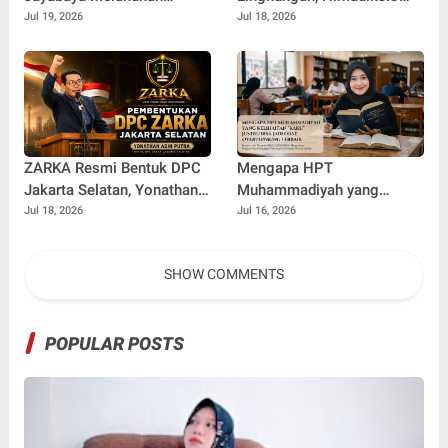
Pengabdian Masyarakat
Untirta Gelar Dialog
Jul 19, 2026
Jul 18, 2026
Terkait Pemilah Sampah
Lingkungan "Merawat Bumi
dari Desa"
ZARKA Resmi Bentuk DPC
Mengapa HPT
Jakarta Selatan, Yonathan
Muhammadiyah yang
Adhi Putra Dipercaya
Kelihatan "Kaku" Justru
Jul 18, 2026
Jul 16, 2026
Pimpin Gerakan Kontrol
Bisa Jadi Obat Overthinking
Sosial
Terbaik
SHOW COMMENTS
POPULAR POSTS