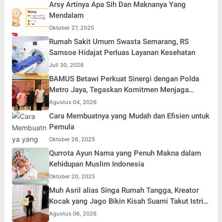
Arsy Artinya Apa Sih Dan Maknanya Yang
Mendalam
Oktober 27, 2025
Rumah Sakit Umum Swasta Semarang, RS
Samsoe Hidajat Perluas Layanan Kesehatan
Juli 30, 2026
BAMUS Betawi Perkuat Sinergi dengan Polda
Metro Jaya, Tegaskan Komitmen Menjaga
Jakarta Aman, Damai, dan Kondusif Jelang HUT
Agustus 04, 2026
ke-81 Republik Indonesia
Cara Membuatnya yang Mudah dan Efisien untuk
Pemula
Oktober 26, 2025
Qurrota Ayun Nama yang Penuh Makna dalam
Kehidupan Muslim Indonesia
Oktober 20, 2025
Muh Asril alias Singa Rumah Tangga, Kreator
Kocak yang Jago Bikin Kisah Suami Takut Istri
Jadi Hiburan
Agustus 06, 2026