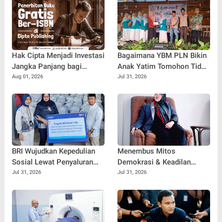
Hak Cipta Menjadi Investasi
Bagaimana YBM PLN Bikin
Jangka Panjang bagi
Anak Yatim Tomohon Tidak
Penulis Buku
Tertinggal di Tahun Ajaran
Aug 01, 2026
Jul 31, 2026
Baru
BRI Wujudkan Kepedulian
Menembus Mitos
Sosial Lewat Penyaluran
Demokrasi & Keadilan
Paket Sembako di
Sosial: Adv. Fara Fariha
Jul 31, 2026
Jul 31, 2026
Kabupaten Probolinggo
Rodliyana Soroti Distorsi
Simpati Publik dan Aksi
Main Hakim Sendiri