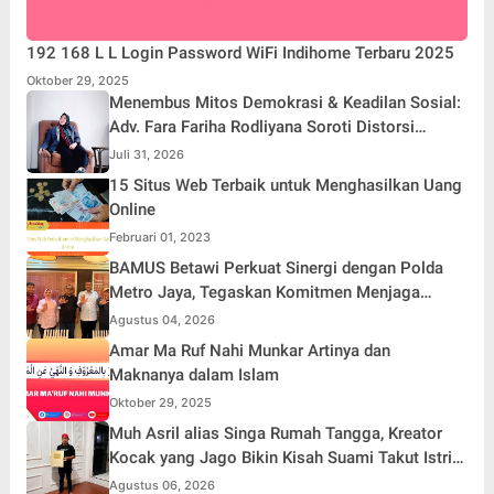
192 168 L L Login Password WiFi Indihome Terbaru 2025
Oktober 29, 2025
Menembus Mitos Demokrasi & Keadilan Sosial:
Adv. Fara Fariha Rodliyana Soroti Distorsi
Simpati Publik dan Aksi Main Hakim Sendiri
Juli 31, 2026
15 Situs Web Terbaik untuk Menghasilkan Uang
Online
Februari 01, 2023
BAMUS Betawi Perkuat Sinergi dengan Polda
Metro Jaya, Tegaskan Komitmen Menjaga
Jakarta Aman, Damai, dan Kondusif Jelang HUT
Agustus 04, 2026
ke-81 Republik Indonesia
Amar Ma Ruf Nahi Munkar Artinya dan
Maknanya dalam Islam
Oktober 29, 2025
Muh Asril alias Singa Rumah Tangga, Kreator
Kocak yang Jago Bikin Kisah Suami Takut Istri
Jadi Hiburan
Agustus 06, 2026