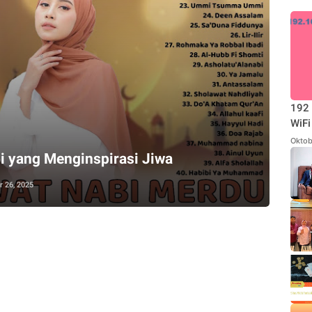
192 
WiFi
Oktob
bi yang Menginspirasi Jiwa
 26, 2025