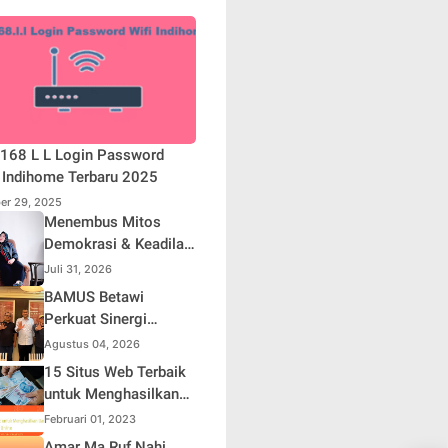
168 L L Login Password
 Indihome Terbaru 2025
er 29, 2025
Menembus Mitos
Demokrasi & Keadilan
Sosial: Adv. Fara
Juli 31, 2026
Fariha Rodliyana
BAMUS Betawi
Soroti Distorsi
Perkuat Sinergi
Simpati Publik dan
dengan Polda Metro
Agustus 04, 2026
Aksi Main Hakim
Jaya, Tegaskan
15 Situs Web Terbaik
Sendiri
Komitmen Menjaga
untuk Menghasilkan
Jakarta Aman, Damai,
Uang Online
Februari 01, 2023
dan Kondusif Jelang
Amar Ma Ruf Nahi