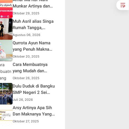
HUT ke-81 Republik
Munkar Artinya dan
Indonesia
Maknanya dalam
Oktober 29, 2025
Islam
Muh Asril alias Singa
Rumah Tangga,
Kreator Kocak yang
Agustus 06, 2026
Jago Bikin Kisah
Qurrota Ayun Nama
Suami Takut Istri Jadi
yang Penuh Makna
Hiburan
dalam Kehidupan
Oktober 20, 2025
Muslim Indonesia
Cara Membuatnya
yang Mudah dan
Efisien untuk Pemula
Oktober 26, 2025
Dulu Duduk di Bangku
SMP Negeri 2 Sei
Rampah, Kini Penulis
Juli 26, 2026
Mulai Aja Dulu Ilham
Arsy Artinya Apa Sih
Febryan Kembali
Dan Maknanya Yang
sebagai Pemateri
Mendalam
Oktober 27, 2025
untuk Menginspirasi