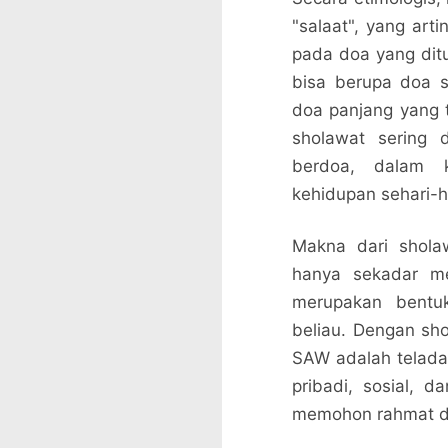
"salaat", yang art
pada doa yang di
bisa berupa doa s
doa panjang yang t
sholawat sering 
berdoa, dalam 
kehidupan sehari-h
Makna dari shola
hanya sekadar me
merupakan bentu
beliau. Dengan s
SAW adalah telada
pribadi, sosial, d
memohon rahmat da