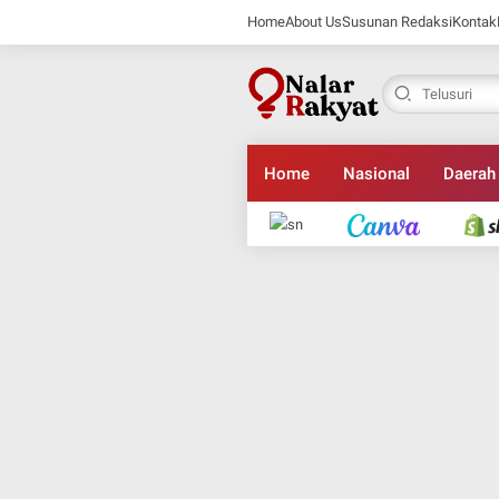
Home
About Us
Susunan Redaksi
Kontak
Home
Nasional
Daerah