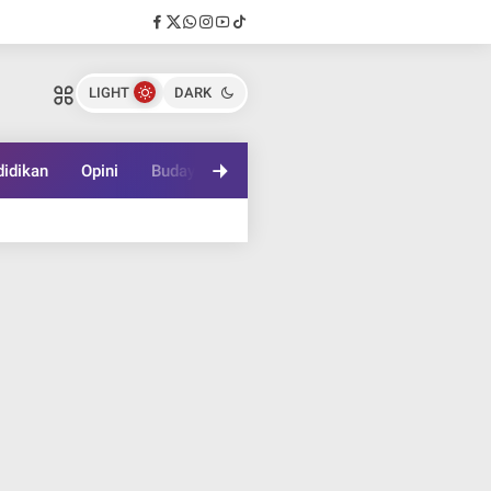
LIGHT
DARK
idikan
Opini
Budaya
Lifestyle
Game