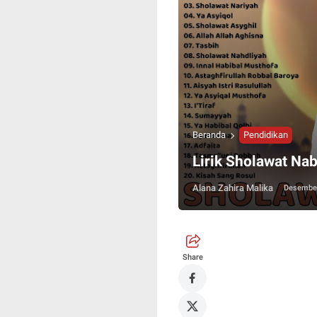
Beranda
Pendidikan
Lirik Sholawat Na
Alana Zahira Malika
Desember
Share