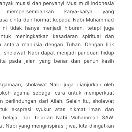
anyak musisi dan penyanyi Muslim di Indonesia
 mempersembahkan karya-karya yang
rasa cinta dan hormat kepada Nabi Muhammad
ini tidak hanya menjadi hiburan, tetapi juga
ntuk meningkatkan kesadaran spiritual dan
n antara manusia dengan Tuhan. Dengan lirik
, sholawat Nabi dapat menjadi panduan hidup
ta pada jalan yang benar dan penuh kasih
agamaan, sholawat Nabi juga dianjurkan oleh
Lirik Sholawat Nabi yang Menginspirasi Jiwa
Lirik Sholawat Nabi yang Menginspirasi Jiwa
Nalarrakyat.com - Media Kritis
Nalarrakyat.com - Media Kritis
okoh agama sebagai cara untuk memperkuat
perlindungan dari Allah. Selain itu, sholawat
Bagikan ke media lain
Bagikan ke media lain
tuk ekspresi syukur atas nikmat iman dan
 belajar dari teladan Nabi Muhammad SAW.
wat Nabi yang menginspirasi jiwa, kita diingatkan