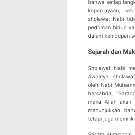
bahwa setiap lang
kepercayaan, keb
sholawat Nabi tid
pedoman hidup ya
dalam kehidupan s
Sejarah dan Mak
Sholawat Nabi me
Awalnya, sholawa
oleh Nabi Muhamm
bersabda, "Baran
maka Allah akan b
menunjukkan bah
tetapi juga memiliki
Secara etimologis,