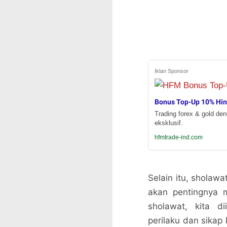
Iklan Sponsor
Bonus Top-Up 10% Hi
Trading forex & gold de
eksklusif.
hfmtrade-ind.com
Selain itu, sholaw
akan pentingnya 
sholawat, kita d
perilaku dan sika