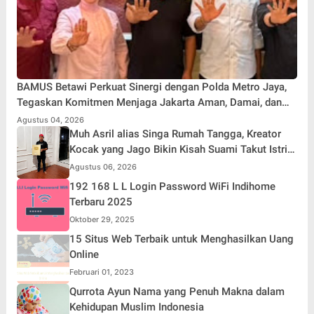
BAMUS Betawi Perkuat Sinergi dengan Polda Metro Jaya,
Tegaskan Komitmen Menjaga Jakarta Aman, Damai, dan
Kondusif Jelang HUT ke-81 Republik Indonesia
Agustus 04, 2026
Muh Asril alias Singa Rumah Tangga, Kreator
Kocak yang Jago Bikin Kisah Suami Takut Istri
Jadi Hiburan
Agustus 06, 2026
192 168 L L Login Password WiFi Indihome
Terbaru 2025
Oktober 29, 2025
15 Situs Web Terbaik untuk Menghasilkan Uang
Online
Februari 01, 2023
Qurrota Ayun Nama yang Penuh Makna dalam
Kehidupan Muslim Indonesia