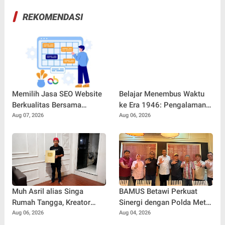
REKOMENDASI
Memilih Jasa SEO Website
Belajar Menembus Waktu
Berkualitas Bersama
ke Era 1946: Pengalaman
SEOBITT untuk
Magang Radityo Kusuma
Aug 07, 2026
Aug 06, 2026
Meningkatkan Visibilitas
Dewa Bersama Pura-Pura
Bisnis
Props dalam Film 'Fajar
Sebelum Merah'
Muh Asril alias Singa
BAMUS Betawi Perkuat
Rumah Tangga, Kreator
Sinergi dengan Polda Metro
Kocak yang Jago Bikin
Jaya, Tegaskan Komitmen
Aug 06, 2026
Aug 04, 2026
Kisah Suami Takut Istri Jadi
Menjaga Jakarta Aman,