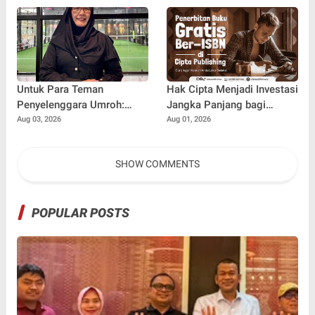
Hiburan
Damai, dan Kondusif Jelang
HUT ke-81 Republik
Indonesia
Untuk Para Teman
Hak Cipta Menjadi Investasi
Penyelenggara Umroh:
Jangka Panjang bagi
Jangan Sampai Tertipu
Penulis Buku
Aug 03, 2026
Aug 01, 2026
Tiket Pesawat
SHOW COMMENTS
POPULAR POSTS