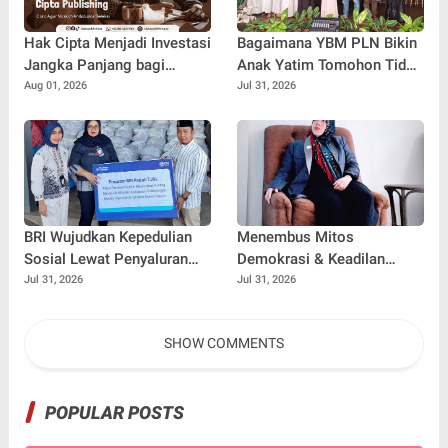
Hak Cipta Menjadi Investasi
Bagaimana YBM PLN Bikin
Jangka Panjang bagi
Anak Yatim Tomohon Tidak
Penulis Buku
Tertinggal di Tahun Ajaran
Aug 01, 2026
Jul 31, 2026
Baru
BRI Wujudkan Kepedulian
Menembus Mitos
Sosial Lewat Penyaluran
Demokrasi & Keadilan
Paket Sembako di
Sosial: Adv. Fara Fariha
Jul 31, 2026
Jul 31, 2026
Kabupaten Probolinggo
Rodliyana Soroti Distorsi
Simpati Publik dan Aksi
SHOW COMMENTS
Main Hakim Sendiri
POPULAR POSTS