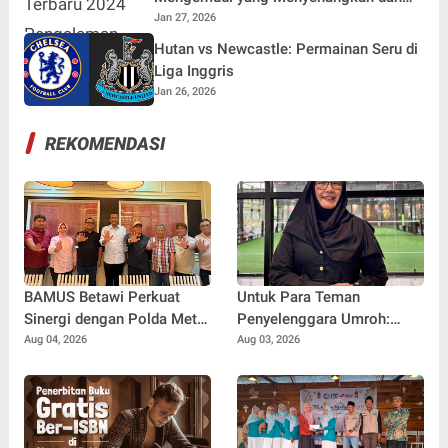
Cepat
Jan 27, 2026
Hutan vs Newcastle: Permainan Seru di
Liga Inggris
Jan 26, 2026
REKOMENDASI
BAMUS Betawi Perkuat
Untuk Para Teman
Sinergi dengan Polda Metro
Penyelenggara Umroh:
Jaya, Tegaskan Komitmen
Jangan Sampai Tertipu
Aug 04, 2026
Aug 03, 2026
Menjaga Jakarta Aman,
Tiket Pesawat
Damai, dan Kondusif Jelang
HUT ke-81 Republik
Indonesia