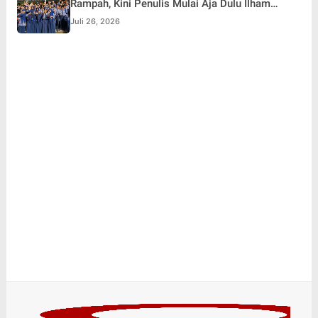
Rampah, Kini Penulis Mulai Aja Dulu Ilham
Febryan Kembali sebagai Pemateri untuk
Juli 26, 2026
Menginspirasi Generasi Muda