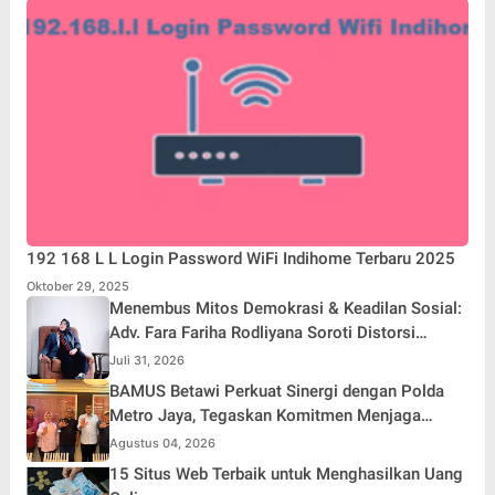
192 168 L L Login Password WiFi Indihome Terbaru 2025
Oktober 29, 2025
Menembus Mitos Demokrasi & Keadilan Sosial:
Adv. Fara Fariha Rodliyana Soroti Distorsi
Simpati Publik dan Aksi Main Hakim Sendiri
Juli 31, 2026
BAMUS Betawi Perkuat Sinergi dengan Polda
Metro Jaya, Tegaskan Komitmen Menjaga
Jakarta Aman, Damai, dan Kondusif Jelang HUT
Agustus 04, 2026
ke-81 Republik Indonesia
15 Situs Web Terbaik untuk Menghasilkan Uang